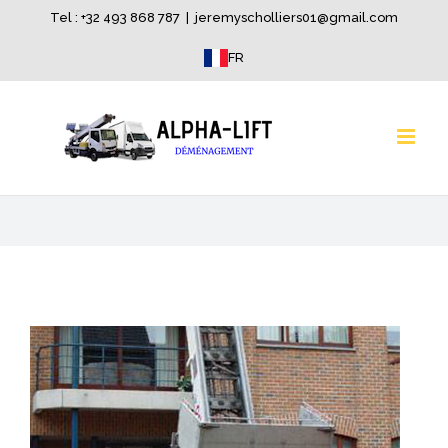
Skip
Tel : +32 493 868 787
|
jeremyscholliers01@gmail.com
to
FR
content